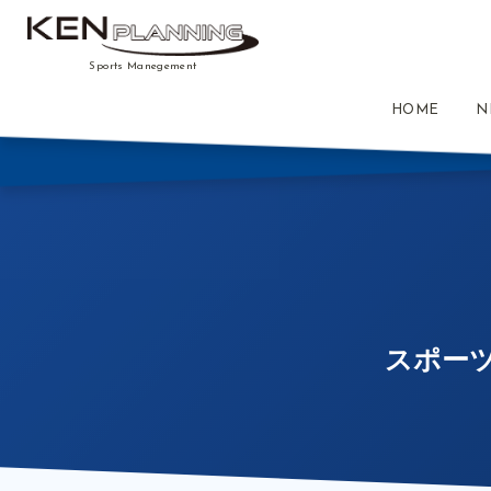
Sports Manegement
HOME
N
スポーツ