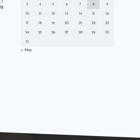
ミズノ
メディア
モレリア
スリー「サカイク」掲
日本スポーツ企画出版社「サッカー
集英社「
3
4
5
6
7
8
9
/21（金）】
ダイジェスト」掲載【10/27（木）】
ラジオ
ロールモデルコーチ
10
11
12
13
14
15
16
中央大学学友会サッカー部
中村憲剛
17
18
19
20
21
22
23
丸くなるな星になれ
出演情報
就任
24
25
26
27
28
29
30
川崎フロンターレ
広告モデル
31
指導者
掲載情報
新聞
日本代表
« Mar.
書籍
本
株式会社For-S
発売情報
登録制度改革本部
社長交代
解説
講演
雑誌
黒ラベル
Ｗ杯