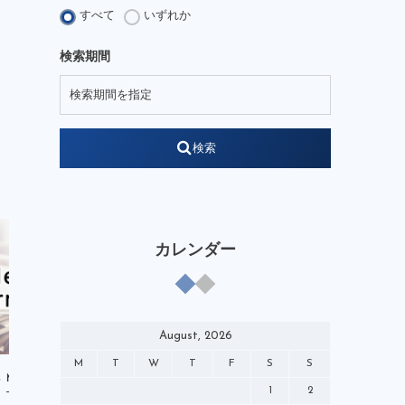
JFA Growth Strategist
すべて
いずれか
KENGO Academy
kengo-nakamura
検索期間
LEGENDSSTUDIUM
NOBIACE
note
soccerking
STARREADER
WEB
W杯
YouTube
検索
それぞれの4月1日
やべっちスタジアム
アンバサダー
イベント
オリンピック
クリニック
ケンプランニング
コミック
カレンダー
サッポロビール
チャイルドワン
テクニカルアドバイザー
テレビ
デベロップメントコーチ
バーチャル
August, 2026
ピンクアンブレラ運動
M
T
W
T
F
S
S
ブランドアンバサダー
マンガ
Media
Media
1
2