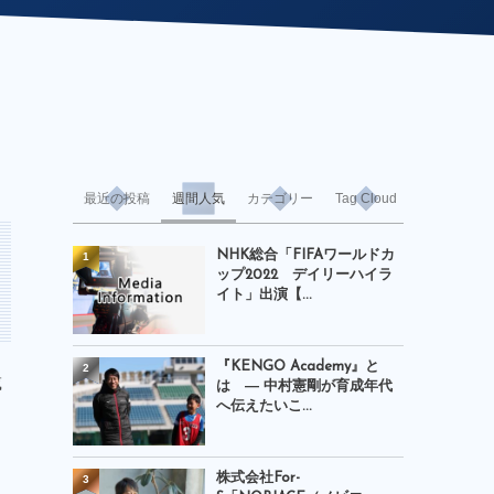
最近の投稿
週間人気
カテゴリー
Tag Cloud
NHK総合「FIFAワールドカ
1
ップ2022 デイリーハイラ
イト」出演【...
『KENGO Academy』と
2
載
は ― 中村憲剛が育成年代
へ伝えたいこ...
株式会社For-
3