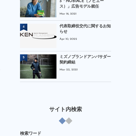
S「NOBIACE（ノビエー
ス）」広告モデル就任
Mar 16, 2021
代表取締役交代に関するお知
4
らせ
Apr 10, 2022
ミズノブランドアンバサダー
5
契約締結
を
Mar 22, 2021
サイト内検索
検索ワード