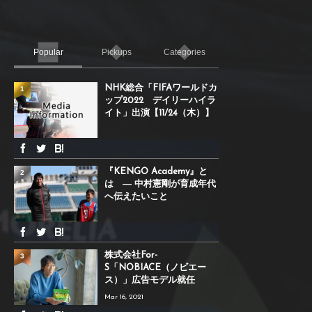
Popular
Pickups
Categories
NHK総合「FIFAワールドカ
1
ップ2022 デイリーハイラ
イト」出演【11/24（木）】
『KENGO Academy』と
2
は ― 中村憲剛が育成年代
へ伝えたいこと
株式会社For-
3
S「NOBIACE（ノビエー
ス）」広告モデル就任
Mar 16, 2021