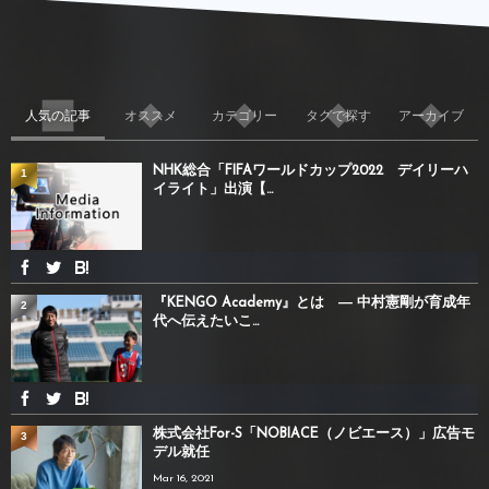
人気の記事
オススメ
カテゴリー
タグで探す
アーカイブ
NHK総合「FIFAワールドカップ2022 デイリーハ
1
イライト」出演【...
『KENGO Academy』とは ― 中村憲剛が育成年
2
代へ伝えたいこ...
株式会社For-S「NOBIACE（ノビエース）」広告モ
3
デル就任
Mar 16, 2021