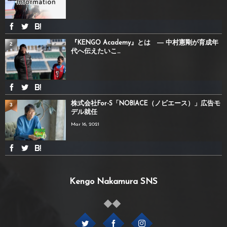
『KENGO Academy』とは ― 中村憲剛が育成年
2
代へ伝えたいこ...
株式会社For-S「NOBIACE（ノビエース）」広告モ
3
デル就任
Mar 16, 2021
Kengo Nakamura SNS