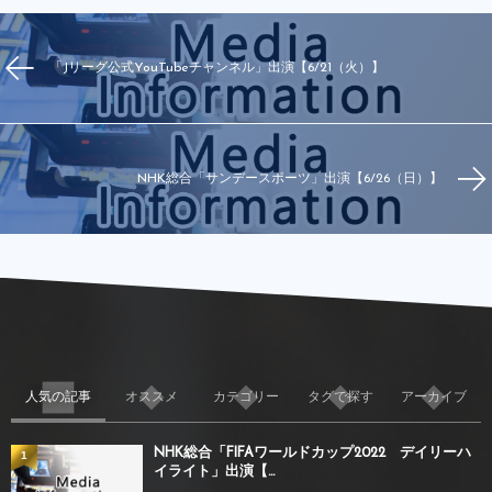
「Jリーグ公式YouTubeチャンネル」出演【6/21（火）】
NHK総合「サンデースポーツ」出演【6/26（日）】
人気の記事
オススメ
カテゴリー
タグで探す
アーカイブ
NHK総合「FIFAワールドカップ2022 デイリーハ
1
イライト」出演【...