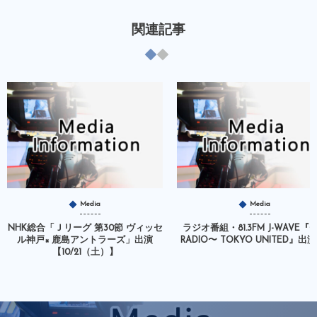
関連記事
Media
Media
NHK総合「Ｊリーグ 第30節 ヴィッセ
ラジオ番組・81.3FM J-WAVE『〜
ル神戸× 鹿島アントラーズ」出演
RADIO〜 TOKYO UNITED』出演【
【10/21（土）】