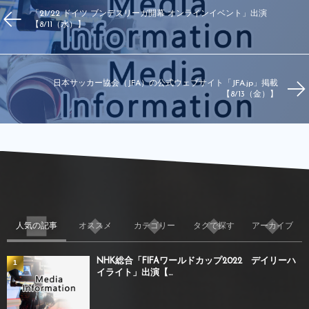
「21/22 ドイツ ブンデスリーガ開幕 オンラインイベント」出演
【8/11（水）】
日本サッカー協会（JFA）の公式ウェブサイト「JFA.jp」掲載
【8/13（金）】
人気の記事
オススメ
カテゴリー
タグで探す
アーカイブ
NHK総合「FIFAワールドカップ2022 デイリーハ
1
イライト」出演【...