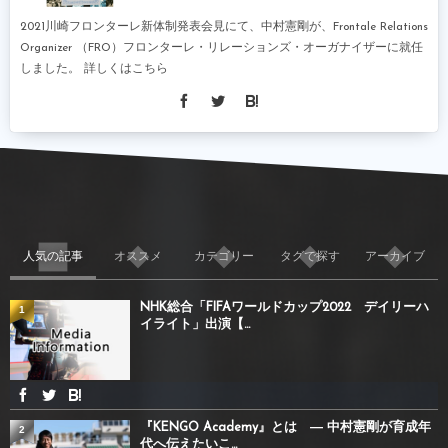
2021川崎フロンターレ新体制発表会見にて、中村憲剛が、Frontale Relations
Organizer （FRO）フロンターレ・リレーションズ・オーガナイザーに就任
しました。 詳しくはこちら
人気の記事
オススメ
カテゴリー
タグで探す
アーカイブ
NHK総合「FIFAワールドカップ2022 デイリーハ
1
イライト」出演【...
『KENGO Academy』とは ― 中村憲剛が育成年
2
代へ伝えたいこ...