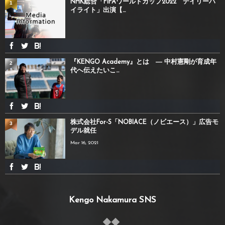
NHK総合「FIFAワールドカップ2022 デイリーハ
1
イライト」出演【...
『KENGO Academy』とは ― 中村憲剛が育成年
2
代へ伝えたいこ...
株式会社For-S「NOBIACE（ノビエース）」広告モ
3
デル就任
Mar 16, 2021
Kengo Nakamura SNS