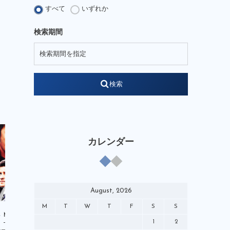
JFA Growth Strategist
すべて
いずれか
KENGO Academy
kengo-nakamura
検索期間
LEGENDSSTUDIUM
NOBIACE
note
soccerking
STARREADER
WEB
W杯
YouTube
検索
それぞれの4月1日
やべっちスタジアム
アンバサダー
イベント
オリンピック
クリニック
ケンプランニング
コミック
カレンダー
サッポロビール
チャイルドワン
テクニカルアドバイザー
テレビ
デベロップメントコーチ
バーチャル
August, 2026
ピンクアンブレラ運動
M
T
W
T
F
S
S
ブランドアンバサダー
マンガ
Media
Media
1
2