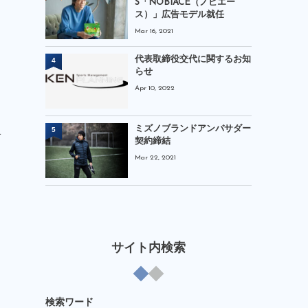
S「NOBIACE（ノビエー
ス）」広告モデル就任
Mar 16, 2021
代表取締役交代に関するお知
4
らせ
Apr 10, 2022
ミズノブランドアンバサダー
5
ォ
契約締結
Mar 22, 2021
サイト内検索
検索ワード