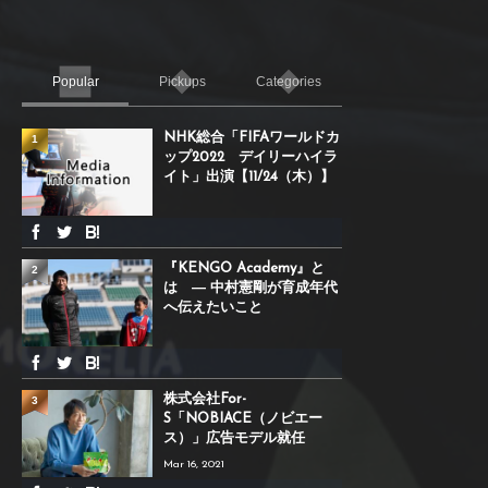
Popular
Pickups
Categories
NHK総合「FIFAワールドカ
1
ップ2022 デイリーハイラ
イト」出演【11/24（木）】
『KENGO Academy』と
2
は ― 中村憲剛が育成年代
へ伝えたいこと
株式会社For-
3
S「NOBIACE（ノビエー
ス）」広告モデル就任
Mar 16, 2021