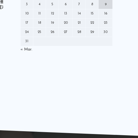
ミズノ
メディア
モレリア
sta別冊「フットボリスタ
（株）日本スポーツ企画出版社｢サッ
DAZN
3
4
5
6
7
8
9
【7/29（木）】
カーダイジェストWEB｣掲載
TIME 
ラジオ
ロールモデルコーチ
【1/4（火）】
10
11
12
13
14
15
16
中央大学学友会サッカー部
中村憲剛
17
18
19
20
21
22
23
丸くなるな星になれ
出演情報
就任
24
25
26
27
28
29
30
川崎フロンターレ
広告モデル
31
指導者
掲載情報
新聞
日本代表
« Mar.
書籍
本
株式会社For-S
発売情報
登録制度改革本部
社長交代
解説
講演
雑誌
黒ラベル
Ｗ杯