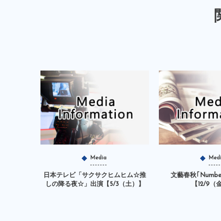
Media
Med
日本テレビ「サクサクヒムヒム☆推
文藝春秋｢Numbe
しの降る夜☆」出演【5/3（土）】
【12/9（