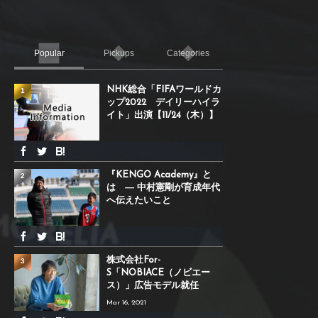
Popular
Pickups
Categories
NHK総合「FIFAワールドカ
1
ップ2022 デイリーハイラ
イト」出演【11/24（木）】
『KENGO Academy』と
2
は ― 中村憲剛が育成年代
へ伝えたいこと
株式会社For-
3
S「NOBIACE（ノビエー
ス）」広告モデル就任
Mar 16, 2021