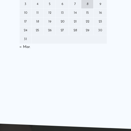
ミズノ
メディア
モレリア
3
4
5
6
7
8
9
ラジオ
ロールモデルコーチ
10
11
12
13
14
15
16
中央大学学友会サッカー部
中村憲剛
17
18
19
20
21
22
23
丸くなるな星になれ
出演情報
就任
24
25
26
27
28
29
30
川崎フロンターレ
広告モデル
31
指導者
掲載情報
新聞
日本代表
« Mar.
書籍
本
株式会社For-S
発売情報
登録制度改革本部
社長交代
解説
講演
雑誌
黒ラベル
Ｗ杯