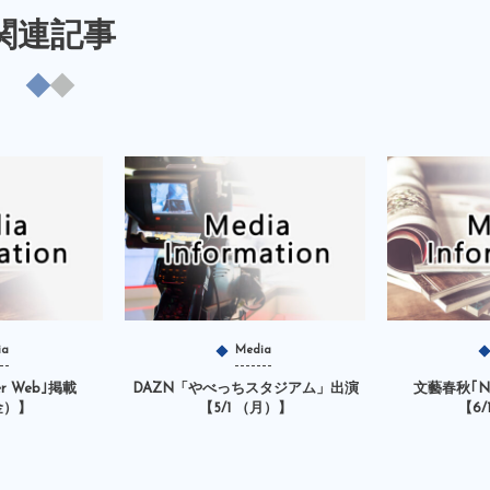
関連記事
ia
Media
r Web｣掲載
DAZN「やべっちスタジアム」出演
文藝春秋｢Nu
金）】
【5/1 （月）】
【6