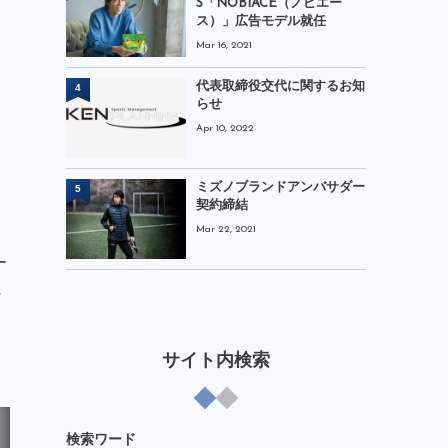
S「NOBIACE（ノビエー
ス）」広告モデル就任
Mar 16, 2021
代表取締役交代に関するお知
4
らせ
Apr 10, 2022
ミズノブランドアンバサダー
5
契約締結
Mar 22, 2021
ー
な
サイト内検索
検索ワード