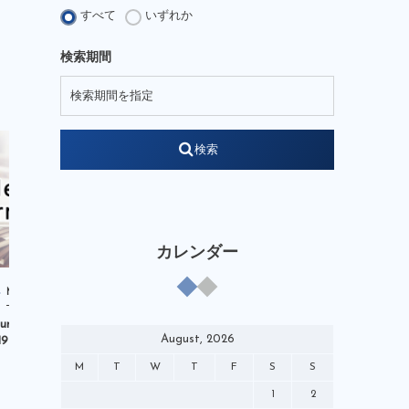
JFA Growth Strategist
すべて
いずれか
KENGO Academy
kengo-nakamura
検索期間
LEGENDSSTUDIUM
NOBIACE
note
soccerking
STARREADER
WEB
W杯
YouTube
検索
それぞれの4月1日
やべっちスタジアム
アンバサダー
イベント
オリンピック
クリニック
ケンプランニング
コミック
カレンダー
サッポロビール
チャイルドワン
Media
Media
テクニカルアドバイザー
テレビ
mber Web｣掲載
DAZN「やべっちスタジアム×内田篤
小学館『ア
デベロップメントコーチ
バーチャル
August, 2026
/19（日）】
人のFOOTBALL TIME CWC開幕
巻
ピンクアンブレラ運動
SP」出演【5/...
M
T
W
T
F
S
S
ブランドアンバサダー
マンガ
1
2