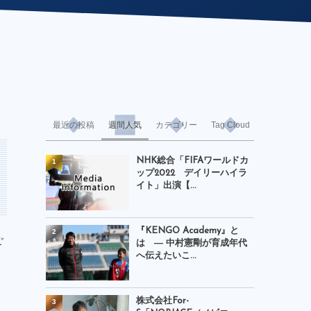
最近の投稿
週間人気
カテゴリー
Tag Cloud
NHK総合「FIFAワールドカ
1
ップ2022 デイリーハイラ
イト」出演【...
『KENGO Academy』と
2
ご
は ― 中村憲剛が育成年代
へ伝えたいこ...
株式会社For-
3