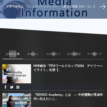
子育て情報誌「プレジデントファミリー」（夏号）掲載【6/5（土）】
人気の記事
オススメ
カテゴリー
タグで探す
アーカイブ
NHK総合「FIFAワールドカップ2022 デイリーハ
1
イライト」出演【...
『KENGO Academy』とは ― 中村憲剛が育成年
2
代へ伝えたいこ...