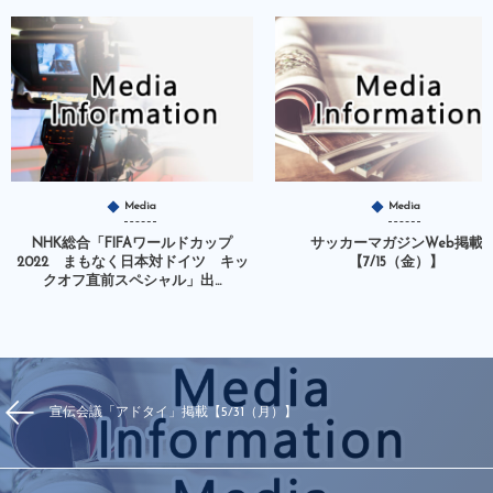
Media
Media
NHK総合「FIFAワールドカップ
サッカーマガジンWeb掲載
2022 まもなく日本対ドイツ キッ
【7/15（金）】
クオフ直前スペシャル」出...
宣伝会議「アドタイ」掲載【5/31（月）】