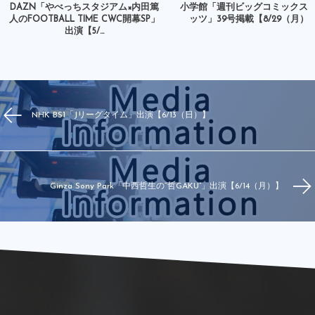
DAZN「やべっちスタジアム×内田篤
小学館「週刊ビッグコミックス
人のFOOTBALL TIME CWC開幕SP」
ッツ」39号掲載【8/29（月）
出演【5/...
NHK BS1「Jリーグタイム」出演【6/13（日）】
Ginza Sony Park「中西哲生の“哲GAKU”」出演【6/14（月）】