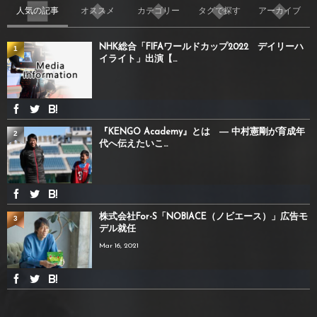
人気の記事
オススメ
カテゴリー
タグで探す
アーカイブ
NHK総合「FIFAワールドカップ2022 デイリーハ
1
イライト」出演【...
『KENGO Academy』とは ― 中村憲剛が育成年
2
代へ伝えたいこ...
株式会社For-S「NOBIACE（ノビエース）」広告モ
3
デル就任
Mar 16, 2021