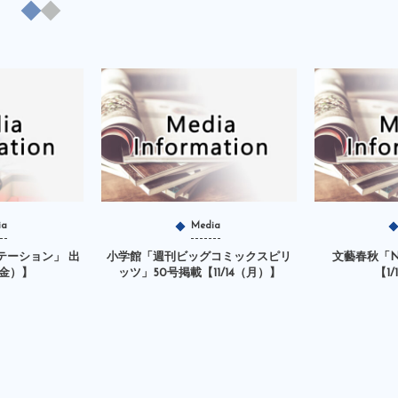
ia
Media
テーション」 出
小学館「週刊ビッグコミックスピリ
文藝春秋「N
（金）】
ッツ」50号掲載【11/14（月）】
【1