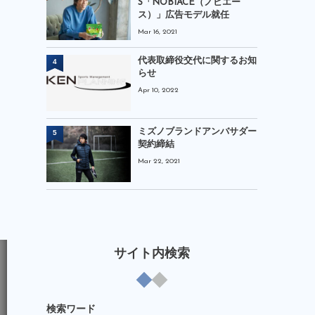
S「NOBIACE（ノビエー
ス）」広告モデル就任
Mar 16, 2021
代表取締役交代に関するお知
4
らせ
Apr 10, 2022
ミズノブランドアンバサダー
5
契約締結
Mar 22, 2021
サイト内検索
検索ワード