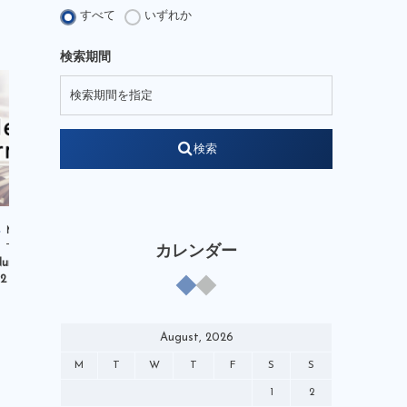
JFA Growth Strategist
すべて
いずれか
KENGO Academy
kengo-nakamura
検索期間
LEGENDSSTUDIUM
NOBIACE
note
soccerking
STARREADER
WEB
W杯
YouTube
検索
それぞれの4月1日
やべっちスタジアム
アンバサダー
イベント
オリンピック
クリニック
Media
Media
ケンプランニング
コミック
カレンダー
umberWeb」掲載
DAZN「やべっちスタジアム」出演
日本スポ
サッポロビール
チャイルドワン
/12（水）】
【7/24（日）】
ダイジェス
テクニカルアドバイザー
テレビ
デベロップメントコーチ
バーチャル
August, 2026
ピンクアンブレラ運動
M
T
W
T
F
S
S
ブランドアンバサダー
マンガ
1
2