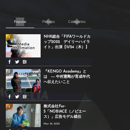
Popular
Pickups
Categories
NHK総合「FIFAワールドカ
1
ップ2022 デイリーハイラ
イト」出演【11/24（木）】
『KENGO Academy』と
2
は ― 中村憲剛が育成年代
へ伝えたいこと
株式会社For-
3
S「NOBIACE（ノビエー
ス）」広告モデル就任
Mar 16, 2021