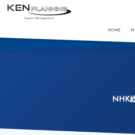
Sports Manegement
HOME
N
NHK