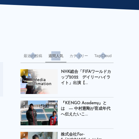
最近の投稿
週間人気
カテゴリー
Tag Cloud
NHK総合「FIFAワールドカ
1
ップ2022 デイリーハイラ
イト」出演【...
『KENGO Academy』と
2
は ― 中村憲剛が育成年代
へ伝えたいこ...
株式会社For-
3