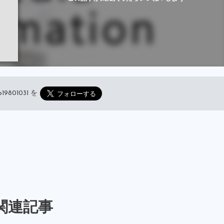
19801031
を
関連記事