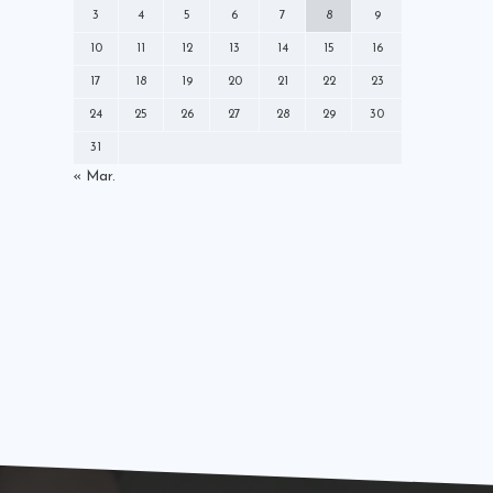
ミズノ
メディア
モレリア
3
4
5
6
7
8
9
ラジオ
ロールモデルコーチ
10
11
12
13
14
15
16
中央大学学友会サッカー部
中村憲剛
17
18
19
20
21
22
23
丸くなるな星になれ
出演情報
就任
24
25
26
27
28
29
30
川崎フロンターレ
広告モデル
31
指導者
掲載情報
新聞
日本代表
« Mar.
書籍
本
株式会社For-S
発売情報
登録制度改革本部
社長交代
解説
講演
雑誌
黒ラベル
Ｗ杯