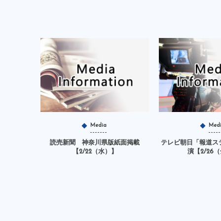
Media
Med
読売新聞 神奈川県版紙面掲載
テレビ朝日「報道ス
【2/22（水）】
演【2/26