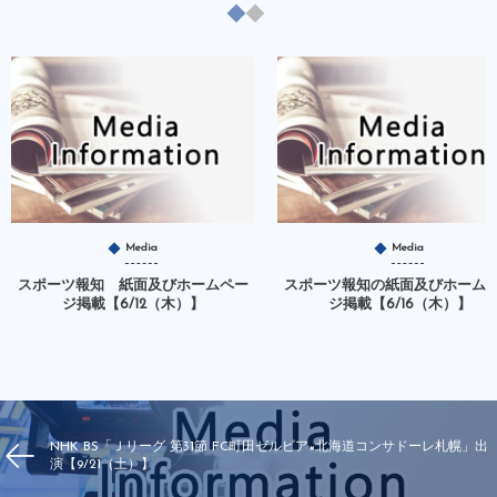
Media
Media
スポーツ報知 紙面及びホームペー
スポーツ報知の紙面及びホーム
ジ掲載【6/12（木）】
ジ掲載【6/16（木）】
NHK BS「Ｊリーグ 第31節 FC町田ゼルビア×北海道コンサドーレ札幌」出
演【9/21（土）】