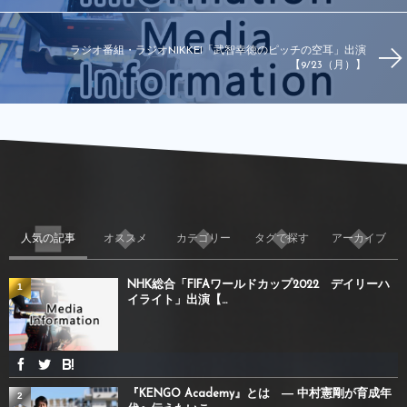
ラジオ番組・ラジオNIKKEI「武智幸徳のピッチの空耳」出演
【9/23（月）】
人気の記事
オススメ
カテゴリー
タグで探す
アーカイブ
NHK総合「FIFAワールドカップ2022 デイリーハ
1
イライト」出演【...
『KENGO Academy』とは ― 中村憲剛が育成年
2