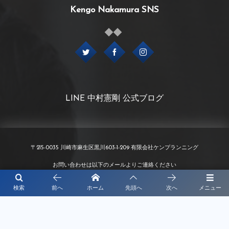
Kengo Nakamura SNS
LINE 中村憲剛 公式ブログ
〒215-0035 川崎市麻生区黒川603-1-209 有限会社ケンプランニング
お問い合わせは以下のメールよりご連絡ください
info@kenp.co.jp
検索
前へ
ホーム
先頭へ
次へ
メニュー
©
2020 - 2026
KENPLANNING