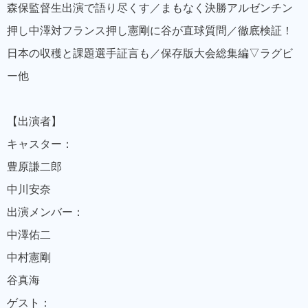
森保監督生出演で語り尽くす／まもなく決勝アルゼンチン
押し中澤対フランス押し憲剛に谷が直球質問／徹底検証！
日本の収穫と課題選手証言も／保存版大会総集編▽ラグビ
ー他
【出演者】
キャスター：
豊原謙二郎
中川安奈
出演メンバー：
中澤佑二
中村憲剛
谷真海
ゲスト：