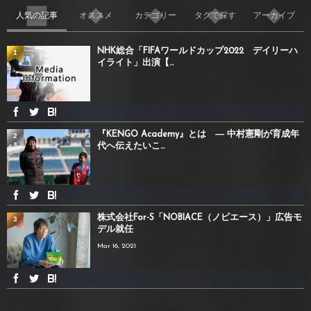
人気の記事
オススメ
カテゴリー
タグで探す
アーカイブ
NHK総合「FIFAワールドカップ2022 デイリーハ
1
イライト」出演【...
『KENGO Academy』とは ― 中村憲剛が育成年
2
代へ伝えたいこ...
株式会社For-S「NOBIACE（ノビエース）」広告モ
3
デル就任
Mar 16, 2021