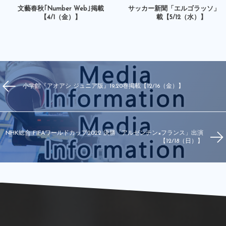
文藝春秋｢Number Web｣掲載
サッカー新聞「エルゴラッソ」
【4/1（金）】
載【5/12（水）】
小学館『アオアシ ジュニア版』19,20巻掲載【12/16（金）】
NHK総合 FIFAワールドカップ2022 決勝「アルゼンチン×フランス」出演
【12/18（日）】