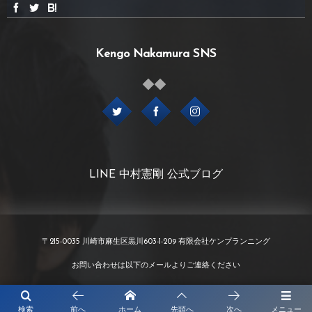
Kengo Nakamura SNS
LINE 中村憲剛 公式ブログ
〒215-0035 川崎市麻生区黒川603-1-209 有限会社ケンプランニング
お問い合わせは以下のメールよりご連絡ください
info@kenp.co.jp
検索
前へ
ホーム
先頭へ
次へ
メニュー