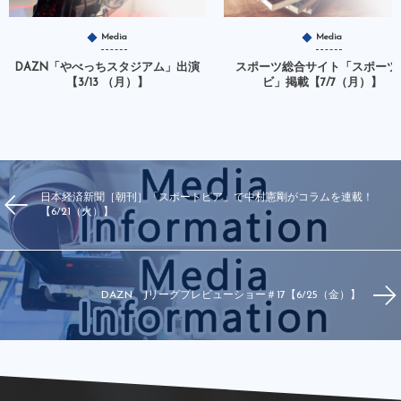
Media
Media
DAZN「やべっちスタジアム」出演
スポーツ総合サイト「スポーツ
【3/13 （月）】
ビ」掲載【7/7（月）】
日本経済新聞［朝刊］「スポートピア」で中村憲剛がコラムを連載！
【6/21（火）】
DAZN Jリーグプレビューショー＃17【6/25（金）】