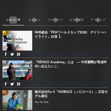
人気の記事
オススメ
カテゴリー
タグで探す
アーカイブ
NHK総合「FIFAワールドカップ2022 デイリーハ
1
イライト」出演【...
『KENGO Academy』とは ― 中村憲剛が育成年
2
代へ伝えたいこ...
株式会社For-S「NOBIACE（ノビエース）」広告モ
3
デル就任
Mar 16, 2021