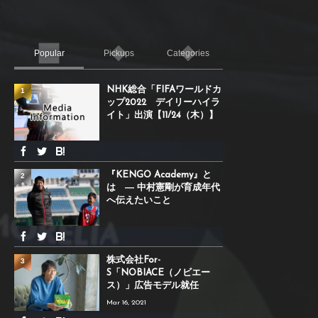
Popular
Pickups
Categories
NHK総合「FIFAワールドカ
1
ップ2022 デイリーハイラ
イト」出演【11/24（木）】
『KENGO Academy』と
2
は ― 中村憲剛が育成年代
へ伝えたいこと
株式会社For-
3
S「NOBIACE（ノビエー
ス）」広告モデル就任
Mar 16, 2021