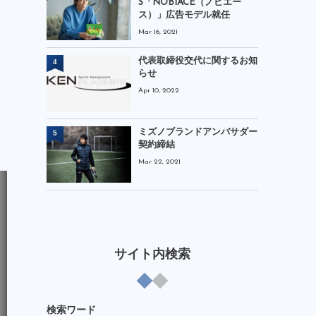
S「NOBIACE（ノビエー
ス）」広告モデル就任
Mar 16, 2021
代表取締役交代に関するお知
4
らせ
Apr 10, 2022
ミズノブランドアンバサダー
5
契約締結
Mar 22, 2021
サイト内検索
検索ワード