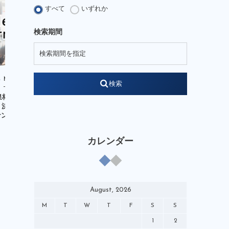
JFA Growth Strategist
すべて
いずれか
KENGO Academy
kengo-nakamura
検索期間
LEGENDSSTUDIUM
NOBIACE
note
soccerking
STARREADER
WEB
W杯
YouTube
Media
Media
検索
それぞれの4月1日
やべっちスタジアム
杯JFA第102回全日本
TOKYO FM「TOKYO TEPPAN
日本スポ
アンバサダー
イベント
 決勝 ヴァンフォーレ
FRIDAY」出演【2/19（金）】
ダイジェ
ンフレッチ...
オリンピック
クリニック
ケンプランニング
コミック
カレンダー
サッポロビール
チャイルドワン
テクニカルアドバイザー
テレビ
デベロップメントコーチ
バーチャル
August, 2026
ピンクアンブレラ運動
M
T
W
T
F
S
S
ブランドアンバサダー
マンガ
1
2