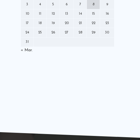
ミズノ
メディア
モレリア
3
4
5
6
7
8
9
ラジオ
ロールモデルコーチ
10
11
12
13
14
15
16
中央大学学友会サッカー部
中村憲剛
17
18
19
20
21
22
23
丸くなるな星になれ
出演情報
就任
24
25
26
27
28
29
30
川崎フロンターレ
広告モデル
31
指導者
掲載情報
新聞
日本代表
« Mar.
書籍
本
株式会社For-S
発売情報
登録制度改革本部
社長交代
解説
講演
雑誌
黒ラベル
Ｗ杯