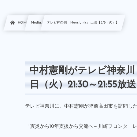
HOME
Media, …
テレビ神奈川「News Link」 出演【3/9（火）】
中村憲剛がテレビ神奈川「N
日（火）21:30～21:55放送
テレビ神奈川に、中村憲剛が陸前高田市を訪問し
「震災から10年支援から交流へ～川崎フロンター