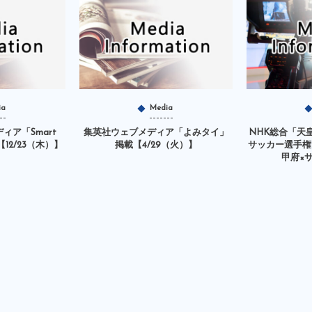
ia
Media
ィア「Smart
集英社ウェブメディア「よみタイ」
NHK総合「天皇
載【12/23（木）】
掲載【4/29（火）】
サッカー選手権
甲府×サ