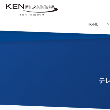
Sports Manegement
HOME
N
テレ