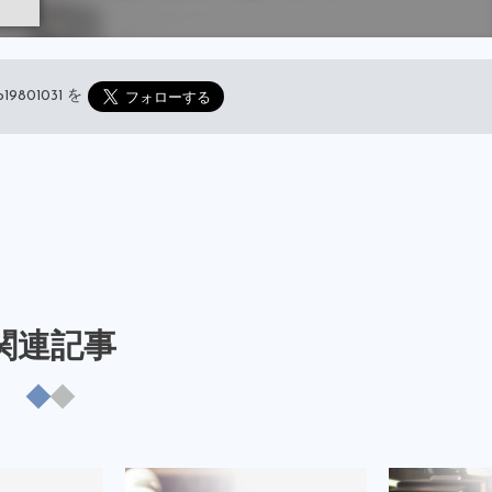
19801031
を
関連記事