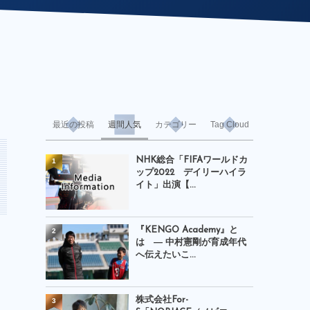
最近の投稿
週間人気
カテゴリー
Tag Cloud
NHK総合「FIFAワールドカ
1
ップ2022 デイリーハイラ
イト」出演【...
『KENGO Academy』と
2
は ― 中村憲剛が育成年代
へ伝えたいこ...
株式会社For-
3