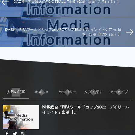
DAZN「内田篤人のFOOTBALL TIME #208」出演【11/14（木）】
DAZN「FIFAワールドカップ26 AFCアジア最終予選 インドネシア vs 日
本」出演【11/15（金）】
人気の記事
オススメ
カテゴリー
タグで探す
アーカイブ
NHK総合「FIFAワールドカップ2022 デイリーハ
1
イライト」出演【...