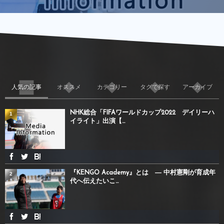
人気の記事
オススメ
カテゴリー
タグで探す
アーカイブ
NHK総合「FIFAワールドカップ2022 デイリーハ
1
イライト」出演【...
『KENGO Academy』とは ― 中村憲剛が育成年
2
代へ伝えたいこ...