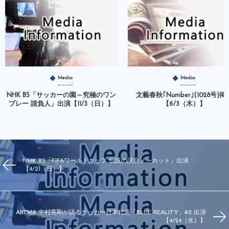
Media
Media
NHK BS「サッカーの園～究極のワン
文藝春秋｢Number｣(1028号)掲
プレー 請負人」出演【11/3（日）】
【6/3（木）】
NHK BS「FIFAワールドカップ 伝説の試合ノーカット」出演
【4/21（日）】
ABEMA 中村憲剛が語るサッカー日本代表「BLUE REALITY」#2 出演
【4/24（水）】