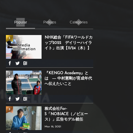
Popular
Pickups
Categories
NHK総合「FIFAワールドカ
1
ップ2022 デイリーハイラ
イト」出演【11/24（木）】
『KENGO Academy』と
2
は ― 中村憲剛が育成年代
へ伝えたいこと
株式会社For-
3
S「NOBIACE（ノビエー
ス）」広告モデル就任
Mar 16, 2021