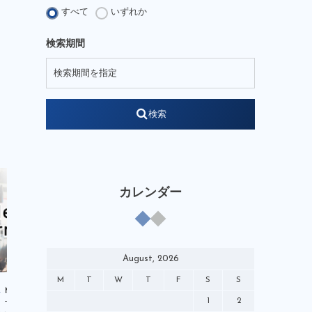
JFA Growth Strategist
すべて
いずれか
KENGO Academy
kengo-nakamura
検索期間
LEGENDSSTUDIUM
NOBIACE
note
soccerking
STARREADER
WEB
W杯
YouTube
検索
それぞれの4月1日
やべっちスタジアム
アンバサダー
イベント
オリンピック
クリニック
ケンプランニング
コミック
カレンダー
サッポロビール
チャイルドワン
テクニカルアドバイザー
テレビ
デベロップメントコーチ
バーチャル
August, 2026
ピンクアンブレラ運動
M
T
W
T
F
S
S
ブランドアンバサダー
マンガ
Media
Media
1
2