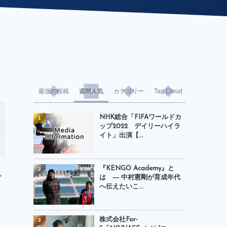
最近の投稿
週間人気
カテゴリー
Tag Cloud
NHK総合「FIFAワールドカ
1
ップ2022 デイリーハイラ
イト」出演【...
『KENGO Academy』と
2
レ
は ― 中村憲剛が育成年代
へ伝えたいこ...
株式会社For-
3