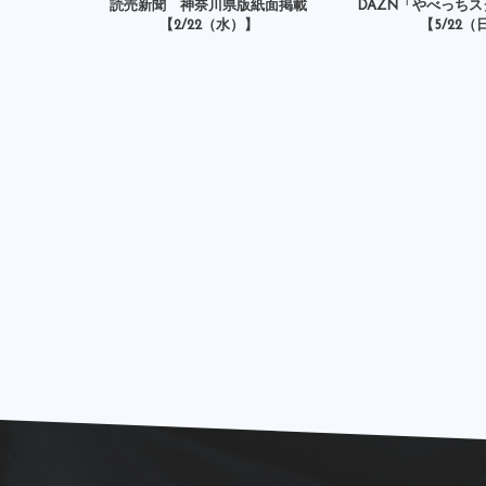
読売新聞 神奈川県版紙面掲載
DAZN「やべっち
【2/22（水）】
【5/22（