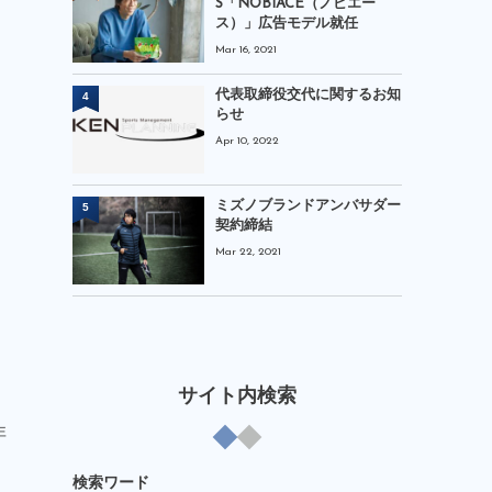
S「NOBIACE（ノビエー
ス）」広告モデル就任
Mar 16, 2021
代表取締役交代に関するお知
4
らせ
Apr 10, 2022
ミズノブランドアンバサダー
5
契約締結
Mar 22, 2021
」
サイト内検索
非
検索ワード