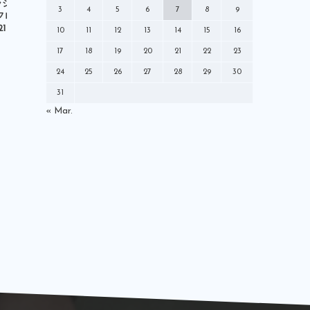
ミズノ
メディア
モレリア
ラジオ日本「奥田明日
DAZN「澤穂希×中村憲剛 Road to
NHK総
3
4
5
6
7
8
9
フロンターレ！｣出演
World Cupスペシャル対談」出演
ラジオ
ロールモデルコーチ
/21（月）】
【1/19（...
10
11
12
13
14
15
16
中央大学学友会サッカー部
中村憲剛
17
18
19
20
21
22
23
丸くなるな星になれ
出演情報
就任
24
25
26
27
28
29
30
川崎フロンターレ
広告モデル
31
指導者
掲載情報
新聞
日本代表
« Mar.
書籍
本
株式会社For-S
発売情報
登録制度改革本部
社長交代
解説
講演
雑誌
黒ラベル
Ｗ杯