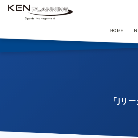
Sports Manegement
HOME
N
「Jリー