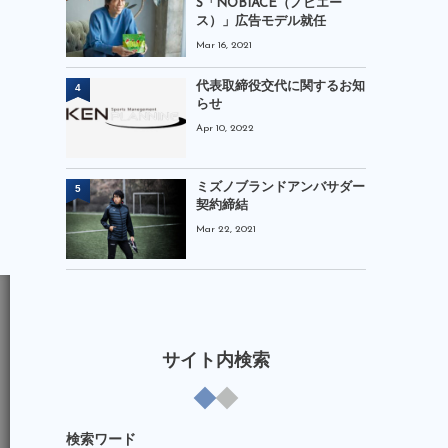
S「NOBIACE（ノビエー
ス）」広告モデル就任
Mar 16, 2021
代表取締役交代に関するお知
4
らせ
Apr 10, 2022
ミズノブランドアンバサダー
5
契約締結
Mar 22, 2021
サイト内検索
検索ワード