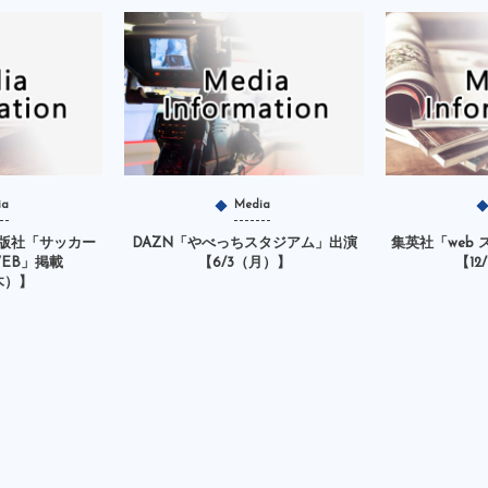
ia
Media
版社「サッカー
DAZN「やべっちスタジアム」出演
集英社「web
EB」掲載
【6/3（月）】
【12
（木）】