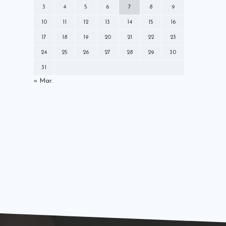
ミズノ
メディア
モレリア
3
4
5
6
7
8
9
ラジオ
ロールモデルコーチ
10
11
12
13
14
15
16
中央大学学友会サッカー部
中村憲剛
17
18
19
20
21
22
23
丸くなるな星になれ
出演情報
就任
24
25
26
27
28
29
30
川崎フロンターレ
広告モデル
31
指導者
掲載情報
新聞
日本代表
« Mar.
書籍
本
株式会社For-S
発売情報
登録制度改革本部
社長交代
解説
講演
雑誌
黒ラベル
Ｗ杯