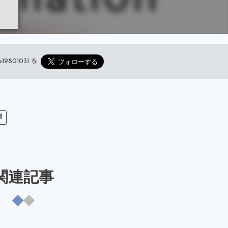
19801031
を
聞
関連記事