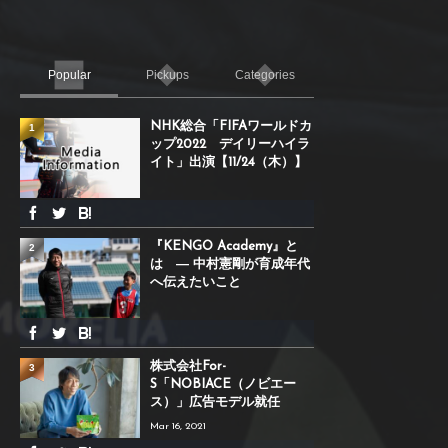
Popular
Pickups
Categories
NHK総合「FIFAワールドカ
1
ップ2022 デイリーハイラ
イト」出演【11/24（木）】
『KENGO Academy』と
2
は ― 中村憲剛が育成年代
へ伝えたいこと
株式会社For-
3
S「NOBIACE（ノビエー
ス）」広告モデル就任
Mar 16, 2021