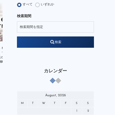
JFA Growth Strategist
すべて
いずれか
KENGO Academy
kengo-nakamura
検索期間
LEGENDSSTUDIUM
NOBIACE
note
soccerking
STARREADER
WEB
W杯
YouTube
検索
それぞれの4月1日
やべっちスタジアム
Media
Media
アンバサダー
イベント
 スポルティーバ」掲載
DAZN「澤穂希×中村憲剛 Road to
JFA登録
オリンピック
クリニック
/19（火）】
World Cupスペシャル対談」出演
【1/19（...
ケンプランニング
コミック
カレンダー
サッポロビール
チャイルドワン
テクニカルアドバイザー
テレビ
デベロップメントコーチ
バーチャル
August, 2026
ピンクアンブレラ運動
M
T
W
T
F
S
S
ブランドアンバサダー
マンガ
1
2