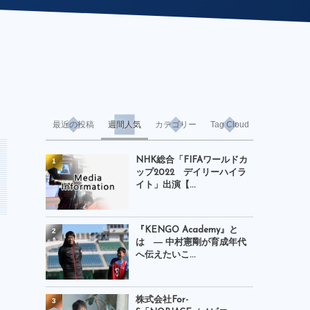
最近の投稿
週間人気
カテゴリー
Tag Cloud
NHK総合「FIFAワールドカ
1
ップ2022 デイリーハイラ
イト」出演【...
『KENGO Academy』と
2
は ― 中村憲剛が育成年代
へ伝えたいこ...
株式会社For-
3