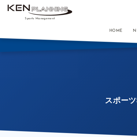
Sports Manegement
HOME
N
スポーツ