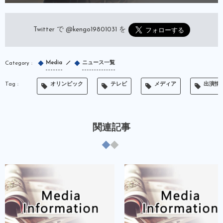
Twitter で
@kengo19801031
を
Media
ニュース一覧
オリンピック
テレビ
メディア
出演情
関連記事