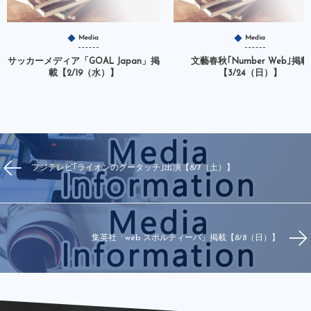
Media
Media
サッカーメディア「GOAL Japan」掲
文藝春秋｢Number Web｣掲載
載【2/19（水）】
【3/24（日）】
フジテレビ｢ライオンのグータッチ｣出演【8/7（土）】
集英社「web スポルティーバ」掲載【8/8（日）】