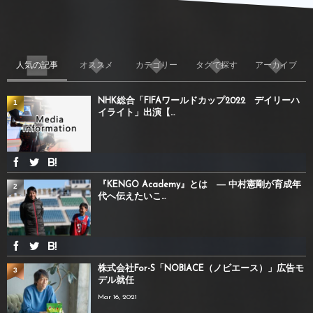
人気の記事
オススメ
カテゴリー
タグで探す
アーカイブ
NHK総合「FIFAワールドカップ2022 デイリーハ
1
イライト」出演【...
『KENGO Academy』とは ― 中村憲剛が育成年
2
代へ伝えたいこ...
株式会社For-S「NOBIACE（ノビエース）」広告モ
3
デル就任
Mar 16, 2021