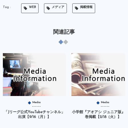
WEB
メディア
掲載情報
関連記事
Media
Media
「Jリーグ公式YouTubeチャンネル」
小学館『アオアシ ジュニア版』36.
出演【9/16（月）】
巻掲載【2/18（火）】