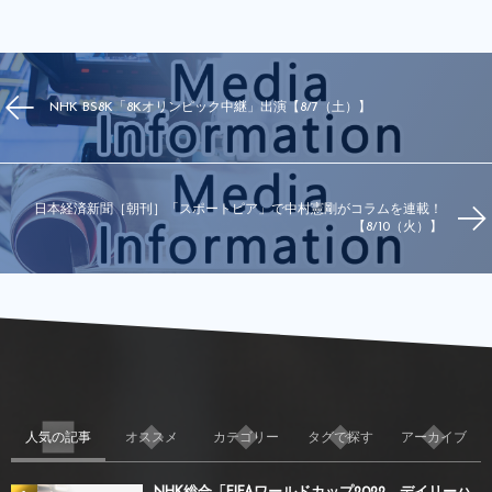
NHK BS8K「8Kオリンピック中継」出演【8/7（土）】
日本経済新聞［朝刊］「スポートピア」で中村憲剛がコラムを連載！
【8/10（火）】
人気の記事
オススメ
カテゴリー
タグで探す
アーカイブ