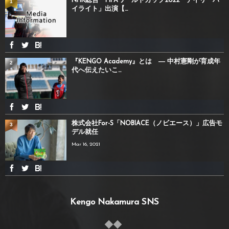
NHK総合「FIFAワールドカップ2022 デイリーハ
1
イライト」出演【...
『KENGO Academy』とは ― 中村憲剛が育成年
2
代へ伝えたいこ...
株式会社For-S「NOBIACE（ノビエース）」広告モ
3
デル就任
Mar 16, 2021
Kengo Nakamura SNS