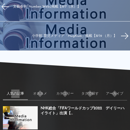
文藝春秋｢Number Web｣掲載【8/7（水）】
小学館 育児メディア「HugKum」掲載【8/19 （月）】
人気の記事
オススメ
カテゴリー
タグで探す
アーカイブ
NHK総合「FIFAワールドカップ2022 デイリーハ
1
イライト」出演【...